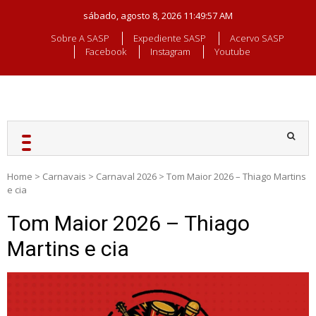
Skip
sábado, agosto 8, 2026
11:49:58 AM
to
content
Sobre A SASP
Expediente SASP
Acervo SASP
Facebook
Instagram
Youtube
SASP CARNAVAL
Desde 2000 levando o
carnaval de SP para o
mundo!
Home
>
Carnavais
>
Carnaval 2026
>
Tom Maior 2026 – Thiago Martins
e cia
Tom Maior 2026 – Thiago
Martins e cia