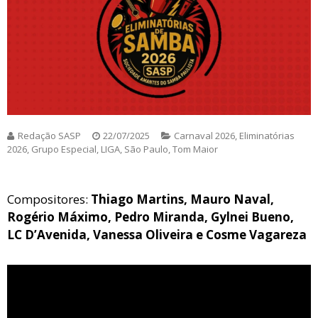
Redação SASP
22/07/2025
Carnaval 2026
,
Eliminatórias
2026
,
Grupo Especial
,
LIGA
,
São Paulo
,
Tom Maior
Compositores:
Thiago Martins, Mauro Naval,
Rogério Máximo, Pedro Miranda, Gylnei Bueno,
LC D’Avenida, Vanessa Oliveira e Cosme Vagareza